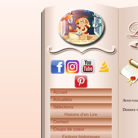
Accueil
Actualités
Avez-vou
Sélections
Donnez vo
Histoire d'en Lire
Contact
Coups de coeur
Fictions historiques