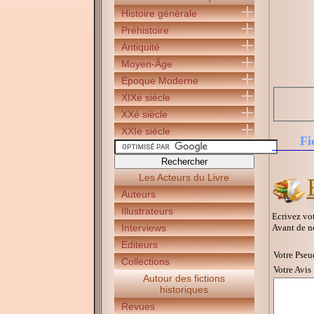
Histoire générale
Préhistoire
Antiquité
Moyen-Âge
Epoque Moderne
XIXè siècle
XXè siècle
XXIè siècle
Fi
Les Acteurs du Livre
Auteurs
Illustrateurs
Ecrivez vot
Avant de n
Interviews
Editeurs
Votre Pseu
Collections
Votre Avis 
Autour des fictions
historiques
Revues