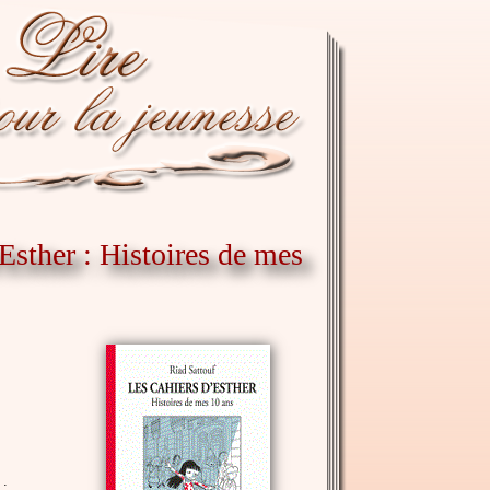
'Esther : Histoires de mes
: