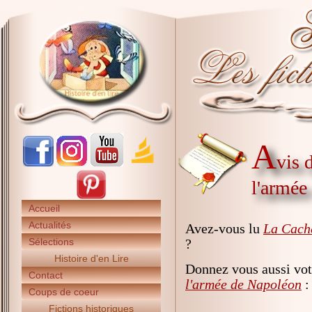
A
vis 
l'armée
Accueil
Actualités
Avez-vous lu
La Cache
Sélections
?
Histoire d'en Lire
Donnez vous aussi vot
Contact
l'armée de Napoléon
:
Coups de coeur
Fictions historiques