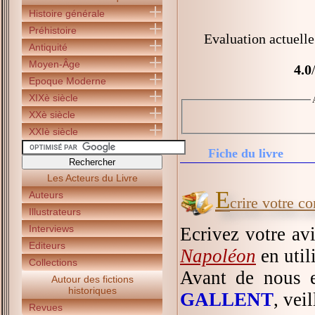
Histoire générale
Préhistoire
Evaluation actuelle
Antiquité
Moyen-Âge
4.0
Epoque Moderne
XIXè siècle
XXè siècle
XXIè siècle
Fiche du livre
Les Acteurs du Livre
E
Auteurs
crire votre c
Illustrateurs
Interviews
Ecrivez votre av
Editeurs
Napoléon
en util
Collections
Avant de nous e
Autour des fictions
historiques
GALLENT
, vei
Revues