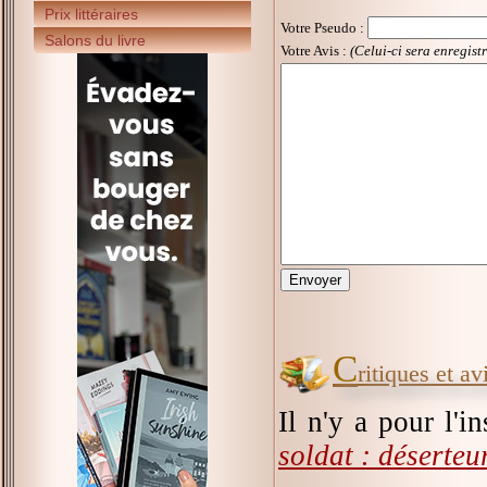
Prix littéraires
Votre Pseudo
:
Salons du livre
Votre Avis :
(Celui-ci sera enregist
C
ritiques et a
Il n'y a pour l'i
soldat : déserte