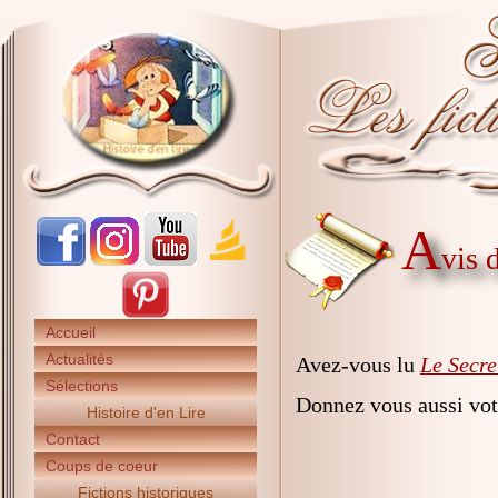
A
vis 
Accueil
Actualités
Avez-vous lu
Le Secre
Sélections
Donnez vous aussi vot
Histoire d'en Lire
Contact
Coups de coeur
Fictions historiques