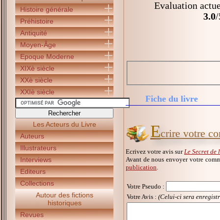
Evaluation actue
Histoire générale
3.0
/
Préhistoire
Antiquité
Moyen-Âge
Epoque Moderne
XIXè siècle
XXè siècle
XXIè siècle
Fiche du livre
Les Acteurs du Livre
E
crire votre c
Auteurs
Illustrateurs
Ecrivez votre avis sur
Le Secret de 
Avant de nous envoyer votre comme
Interviews
publication
.
Editeurs
Collections
Votre Pseudo
:
Autour des fictions
Votre Avis :
(Celui-ci sera enregist
historiques
Revues