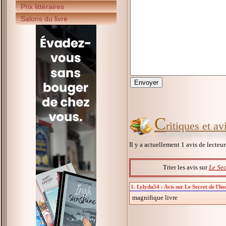
Prix littéraires
Salons du livre
C
ritiques et a
Il y a actuellement 1 avis de lecteu
Trier les avis sur
Le Sec
1. Lylydu54 : Avis sur Le Secret de l'h
magnifique livre