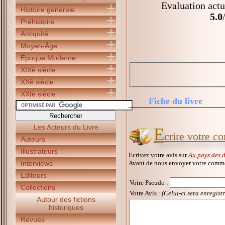
Evaluation actu
Histoire générale
5.0
Préhistoire
Antiquité
Moyen-Âge
Epoque Moderne
XIXè siècle
XXè siècle
XXIè siècle
Fiche du livre
Les Acteurs du Livre
E
crire votre c
Auteurs
Illustrateurs
Ecrivez votre avis sur
Au pays des 
Avant de nous envoyer votre commen
Interviews
Editeurs
Votre Pseudo
:
Collections
Votre Avis :
(Celui-ci sera enregist
Autour des fictions
historiques
Revues