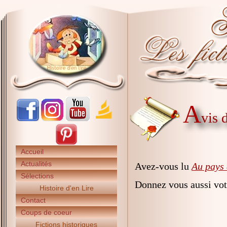
A
vis 
Accueil
Actualités
Avez-vous lu
Au pays 
Sélections
Donnez vous aussi vot
Histoire d'en Lire
Contact
Coups de coeur
Fictions historiques