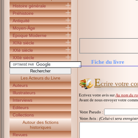
Histoire générale
Préhistoire
Antiquité
Moyen-Âge
Epoque Moderne
XIXè siècle
XXè siècle
XXIè siècle
Fiche du livre
Les Acteurs du Livre
E
crire votre c
Auteurs
Illustrateurs
Ecrivez votre avis sur
Au nom du ro
Avant de nous envoyer votre commen
Interviews
Editeurs
Votre Pseudo
:
Collections
Votre Avis :
(Celui-ci sera enregist
Autour des fictions
historiques
Revues