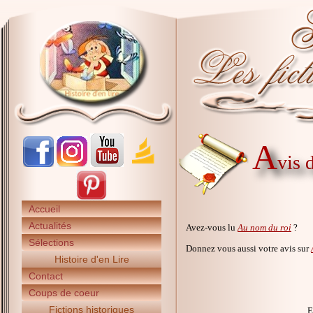
A
vis 
Accueil
Actualités
Avez-vous lu
Au nom du roi
?
Sélections
Donnez vous aussi votre avis sur
Histoire d'en Lire
Contact
Coups de coeur
Fictions historiques
E