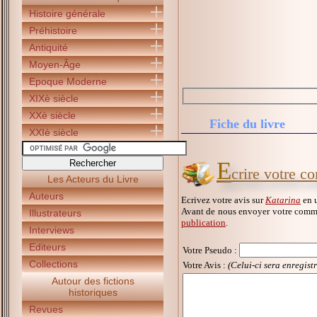
Histoire générale
Préhistoire
Antiquité
Moyen-Âge
Epoque Moderne
XIXè siècle
XXè siècle
Fiche du livre
XXIè siècle
E
crire votre c
Les Acteurs du Livre
Auteurs
Ecrivez votre avis sur
Katarina
en u
Avant de nous envoyer votre comme
Illustrateurs
publication
.
Interviews
Editeurs
Votre Pseudo
:
Collections
Votre Avis :
(Celui-ci sera enregist
Autour des fictions
historiques
Revues