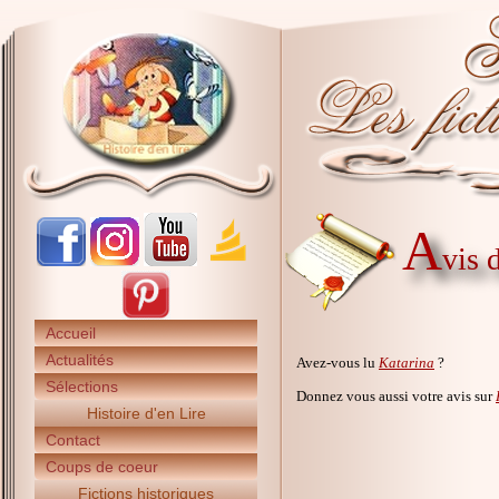
A
vis 
Accueil
Actualités
Avez-vous lu
Katarina
?
Sélections
Donnez vous aussi votre avis sur
Histoire d'en Lire
Contact
Coups de coeur
Fictions historiques