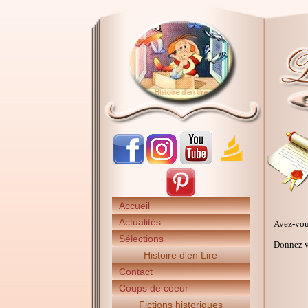
Accueil
Actualités
Avez-vou
Sélections
Donnez vo
Histoire d'en Lire
Contact
Coups de coeur
Fictions historiques