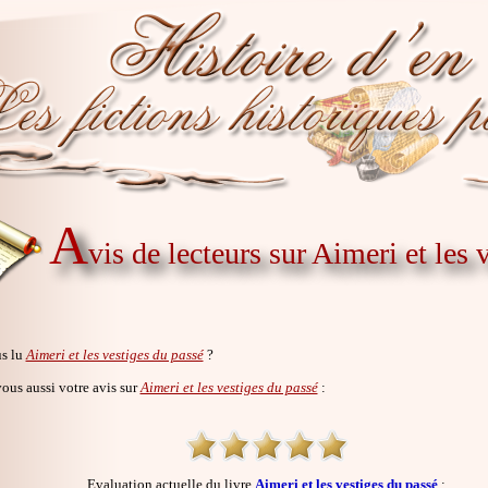
A
vis de lecteurs sur Aimeri et les 
s lu
Aimeri et les vestiges du passé
?
us aussi votre avis sur
Aimeri et les vestiges du passé
:
Evaluation actuelle du livre
Aimeri et les vestiges du passé
: