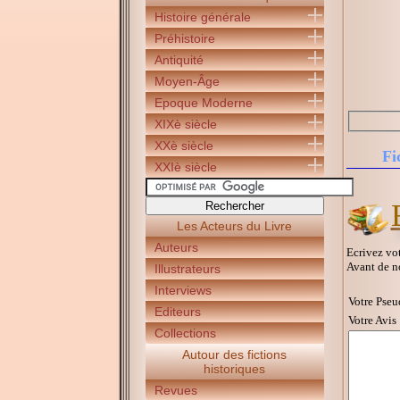
Histoire générale
Préhistoire
Antiquité
Moyen-Âge
Epoque Moderne
XIXè siècle
XXè siècle
Fi
XXIè siècle
Les Acteurs du Livre
Auteurs
Ecrivez vot
Avant de n
Illustrateurs
Interviews
Votre Pseu
Editeurs
Votre Avis 
Collections
Autour des fictions
historiques
Revues