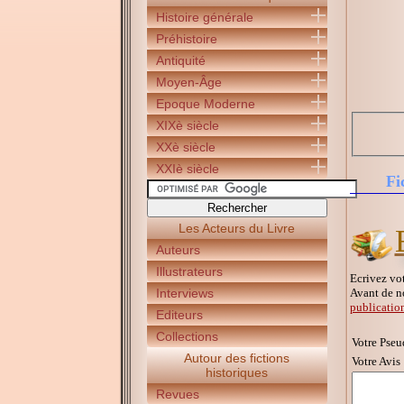
Histoire générale
Préhistoire
Antiquité
Moyen-Âge
Epoque Moderne
XIXè siècle
XXè siècle
XXIè siècle
Fi
Les Acteurs du Livre
Auteurs
Illustrateurs
Ecrivez vot
Avant de n
Interviews
publicatio
Editeurs
Collections
Votre Pseu
Autour des fictions
Votre Avis 
historiques
Revues