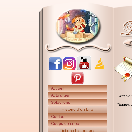
Accueil
Actualités
Avez-vou
Sélections
Donnez vo
Histoire d'en Lire
Contact
Coups de coeur
Fictions historiques