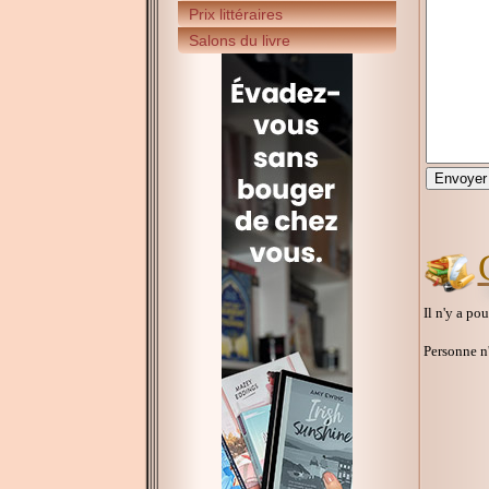
Prix littéraires
Salons du livre
Il n'y a po
Personne n'