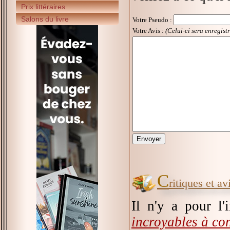
Prix littéraires
Salons du livre
Votre Pseudo
:
Votre Avis :
(Celui-ci sera enregist
C
ritiques et a
Il n'y a pour l'
incroyables à con