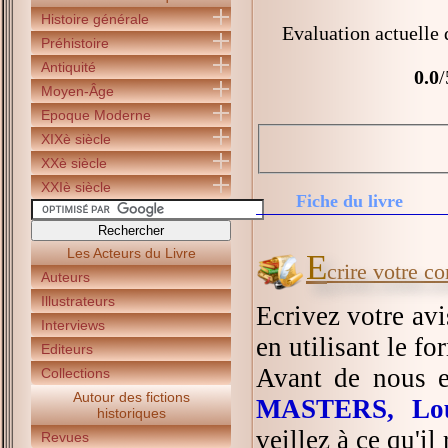
Histoire générale
Evaluation actuelle 
Préhistoire
Antiquité
0.0
/
Moyen-Âge
Epoque Moderne
XIXè siècle
XXè siècle
XXIè siècle
Fiche du livre
Les Acteurs du Livre
E
crire votre c
Auteurs
Illustrateurs
Ecrivez votre av
Interviews
en utilisant le fo
Editeurs
Avant de nous e
Collections
Autour des fictions
MASTERS, Lo
historiques
veillez à ce qu'il
Revues