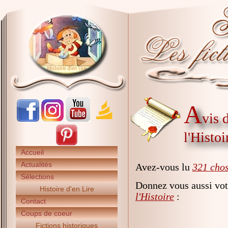
A
vis 
l'Histoi
Accueil
Actualités
Avez-vous lu
321 chos
Sélections
Donnez vous aussi vot
Histoire d'en Lire
l'Histoire
:
Contact
Coups de coeur
Fictions historiques