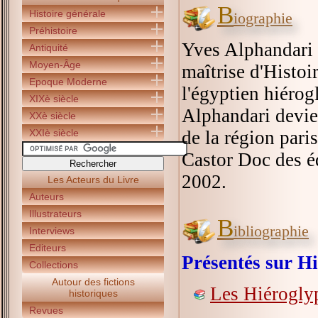
B
Histoire générale
iographie
Préhistoire
Yves Alphandari a
Antiquité
Moyen-Âge
maîtrise d'Histoi
Epoque Moderne
l'égyptien hiérog
XIXè siècle
Alphandari devie
XXè siècle
XXIè siècle
de la région paris
Castor Doc des é
2002.
Les Acteurs du Livre
Auteurs
Illustrateurs
B
ibliographie
Interviews
Editeurs
Présentés sur Hi
Collections
Autour des fictions
Les Hiérogly
historiques
Revues