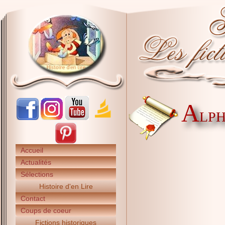
A
LPH
Accueil
Actualités
Sélections
Histoire d'en Lire
Contact
Coups de coeur
Fictions historiques