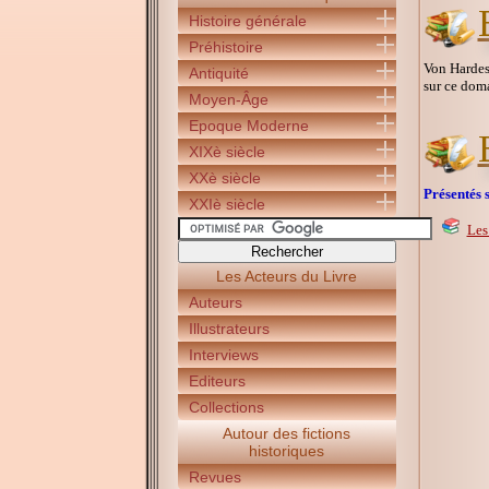
Histoire générale
Préhistoire
Von Hardest
Antiquité
sur ce dom
Moyen-Âge
Epoque Moderne
XIXè siècle
XXè siècle
Présentés s
XXIè siècle
Les
Les Acteurs du Livre
Auteurs
Illustrateurs
Interviews
Editeurs
Collections
Autour des fictions
historiques
Revues