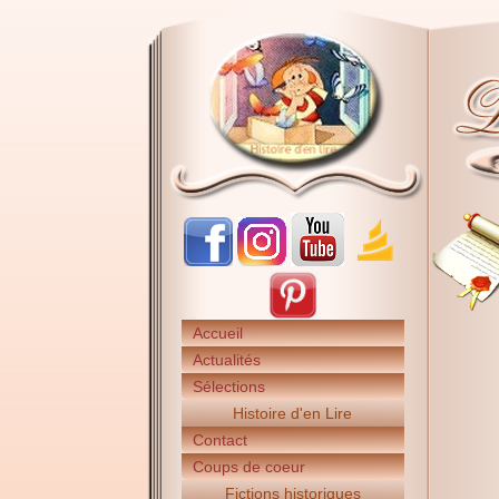
Accueil
Actualités
Sélections
Histoire d'en Lire
Contact
Coups de coeur
Fictions historiques