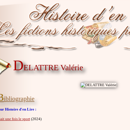
D
ELATTRE Valérie
B
ibliographie
ur Histoire d'en Lire :
tait une fois le sport
(2024)