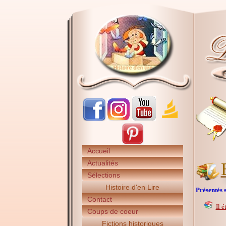
Accueil
Actualités
Sélections
Histoire d'en Lire
Présentés s
Contact
Il é
Coups de coeur
Fictions historiques