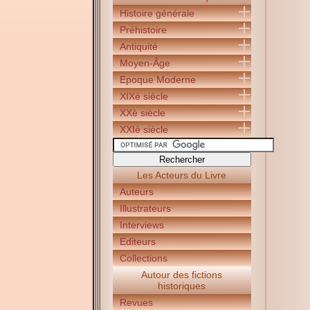
Histoire générale
Préhistoire
Antiquité
Moyen-Âge
Epoque Moderne
XIXè siècle
XXè siècle
XXIè siècle
Les Acteurs du Livre
Auteurs
Illustrateurs
Interviews
Editeurs
Collections
Autour des fictions
historiques
Revues