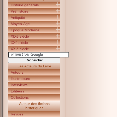
Histoire générale
Préhistoire
Antiquité
Moyen-Âge
Epoque Moderne
XIXè siècle
XXè siècle
XXIè siècle
Les Acteurs du Livre
Auteurs
Illustrateurs
Interviews
Editeurs
Collections
Autour des fictions
historiques
Revues