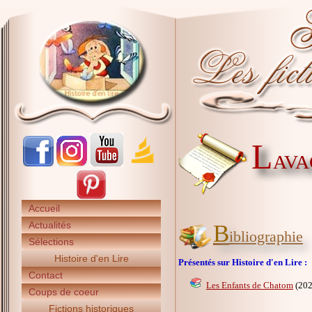
L
AVA
Accueil
Actualités
B
ibliographie
Sélections
Histoire d'en Lire
Présentés sur Histoire d'en Lire :
Contact
Les Enfants de Chatom
(202
Coups de coeur
Fictions historiques