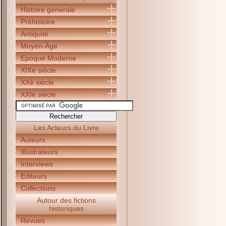
Histoire générale
Préhistoire
Antiquité
Moyen-Âge
Epoque Moderne
XIXè siècle
XXè siècle
XXIè siècle
Les Acteurs du Livre
Auteurs
Illustrateurs
Interviews
Editeurs
Collections
Autour des fictions
historiques
Revues