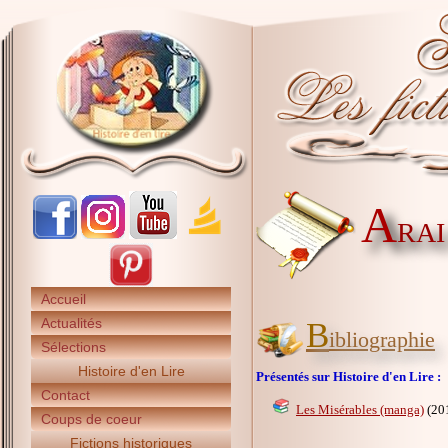
A
RAI 
Accueil
Actualités
B
ibliographie
Sélections
Histoire d'en Lire
Présentés sur Histoire d'en Lire :
Contact
Les Misérables (manga)
(20
Coups de coeur
Fictions historiques