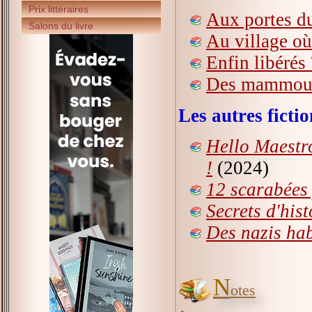
Prix littéraires
Aux portes d
Salons du livre
Au village où
Enfin libérés 
Des mammouth
Les autres fict
Hello Maestro
!
(2024)
12 scarabées
Secrets d'his
Des nazis hab
N
otes