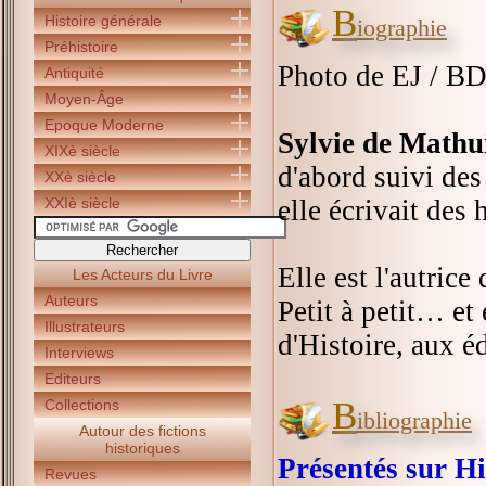
B
Histoire générale
iographie
Préhistoire
Photo de EJ / B
Antiquité
Moyen-Âge
Epoque Moderne
Sylvie de Mathu
XIXè siècle
d'abord suivi des 
XXè siècle
XXIè siècle
elle écrivait des 
Elle est l'autric
Les Acteurs du Livre
Auteurs
Petit à petit… et 
Illustrateurs
d'Histoire, aux é
Interviews
Editeurs
B
Collections
ibliographie
Autour des fictions
historiques
Présentés sur Hi
Revues