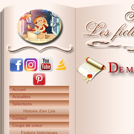
D
E M
Accueil
Actualités
Sélections
Histoire d'en Lire
Contact
Coups de coeur
Fictions historiques