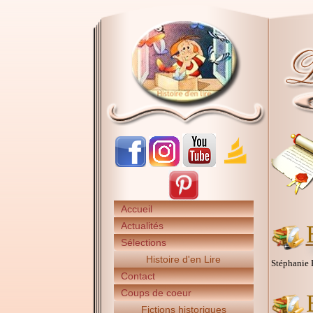
Accueil
Actualités
Sélections
Histoire d'en Lire
Stéphanie 
Contact
Coups de coeur
Fictions historiques