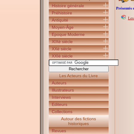
Histoire générale
Présentés s
Préhistoire
Les
Antiquité
Moyen-Âge
Epoque Moderne
XIXè siècle
XXè siècle
XXIè siècle
Les Acteurs du Livre
Auteurs
Illustrateurs
Interviews
Editeurs
Collections
Autour des fictions
historiques
Revues