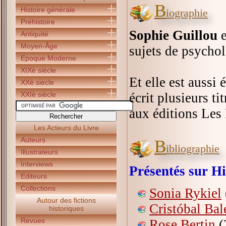
B
Histoire générale
iographie
Préhistoire
Sophie Guillou
e
Antiquité
Moyen-Âge
sujets de psychol
Epoque Moderne
XIXè siècle
Et elle est aussi
XXè siècle
XXIè siècle
écrit plusieurs ti
aux éditions Les
Les Acteurs du Livre
Auteurs
B
ibliographie
Illustrateurs
Interviews
Présentés sur Hi
Editeurs
Collections
Sonia Rykiel
Autour des fictions
Cristóbal Bal
historiques
Revues
Rose Bertin
(