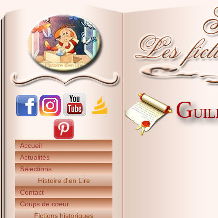
G
UIL
Accueil
Actualités
Sélections
Histoire d'en Lire
Contact
Coups de coeur
Fictions historiques