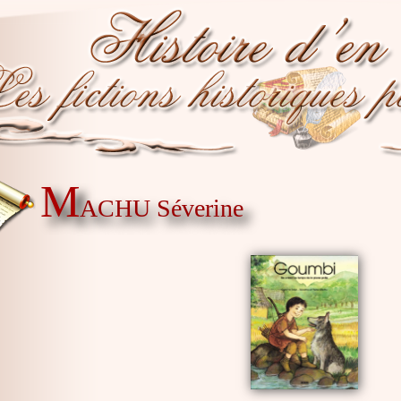
M
ACHU Séverine