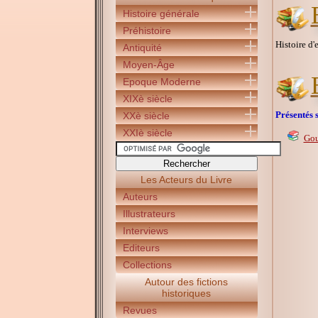
Histoire générale
Préhistoire
Histoire d'
Antiquité
Moyen-Âge
Epoque Moderne
XIXè siècle
Présentés s
XXè siècle
XXIè siècle
Gou
Les Acteurs du Livre
Auteurs
Illustrateurs
Interviews
Editeurs
Collections
Autour des fictions
historiques
Revues