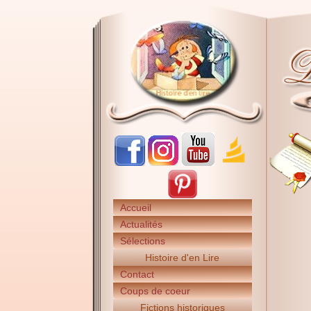
Accueil
Actualités
Sélections
Histoire d'en Lire
Contact
Coups de coeur
Fictions historiques