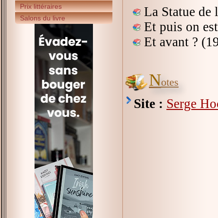
Prix littéraires
La Statue de l
Salons du livre
Et puis on es
Et avant ? (1
N
otes
Site :
Serge Ho