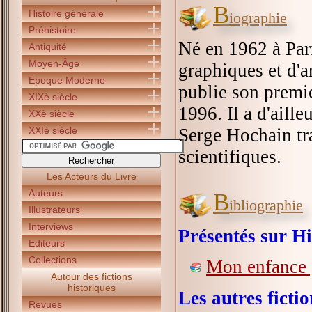
B
Histoire générale
iographie
Préhistoire
Né en 1962 à Pari
Antiquité
Moyen-Âge
graphiques et d'ar
Epoque Moderne
publie son premi
XIXè siècle
1996. Il a d'aille
XXè siècle
XXIè siècle
Serge Hochain tra
scientifiques.
Les Acteurs du Livre
Auteurs
B
ibliographie
Illustrateurs
Interviews
Présentés sur Hi
Editeurs
Collections
Mon enfance 
Autour des fictions
historiques
Les autres fict
Revues