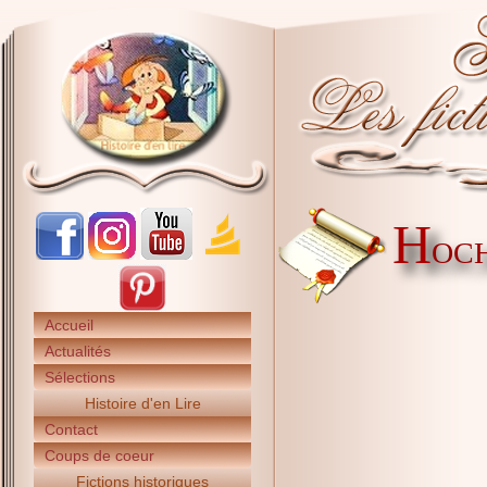
H
OCH
Accueil
Actualités
Sélections
Histoire d'en Lire
Contact
Coups de coeur
Fictions historiques