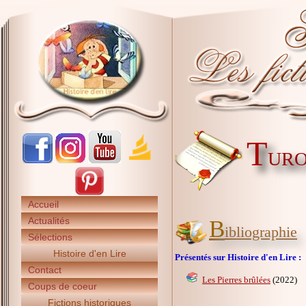
T
URO
Accueil
Actualités
B
ibliographie
Sélections
Histoire d'en Lire
Présentés sur Histoire d'en Lire :
Contact
Les Pierres brûlées
(2022)
Coups de coeur
Fictions historiques