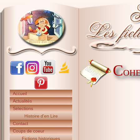
C
OHE
Accueil
Actualités
Sélections
Histoire d'en Lire
Contact
Coups de coeur
Fictions historiques