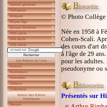
B
Histoire générale
iographie
Préhistoire
© Photo Collège 
Antiquité
Moyen-Âge
Epoque Moderne
Née en 1958 à Fè
XIXè siècle
Cohen-Scali. Aprè
XXè siècle
XXIè siècle
des cours d'art d
à l'âge de 29 ans
pour les adultes.
Les Acteurs du Livre
Auteurs
pseudonyme ou s
Illustrateurs
Interviews
B
Editeurs
ibliographie
Collections
Présentés sur Hi
Autour des fictions
historiques
Revues
Arthur Rimbau