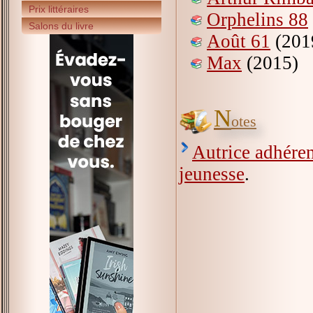
Prix littéraires
Orphelins 88
Salons du livre
Août 61
(201
Max
(2015)
N
otes
Autrice adhéren
jeunesse
.