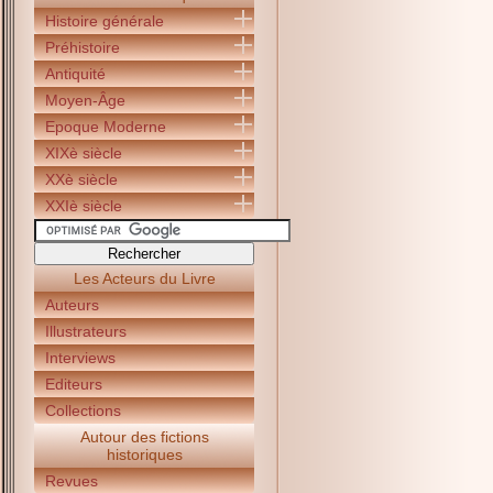
Histoire générale
Préhistoire
Antiquité
Moyen-Âge
Epoque Moderne
XIXè siècle
XXè siècle
XXIè siècle
Les Acteurs du Livre
Auteurs
Illustrateurs
Interviews
Editeurs
Collections
Autour des fictions
historiques
Revues