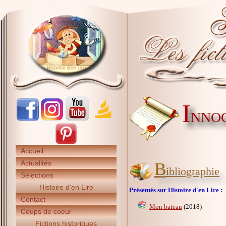
I
NNOC
Accueil
Actualités
B
ibliographie
Sélections
Histoire d'en Lire
Présentés sur Histoire d'en Lire :
Contact
Mon bateau
(2018)
Coups de coeur
Fictions historiques