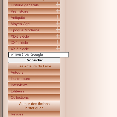
Histoire générale
Préhistoire
Antiquité
Moyen-Âge
Epoque Moderne
XIXè siècle
XXè siècle
XXIè siècle
Les Acteurs du Livre
Auteurs
Illustrateurs
Interviews
Editeurs
Collections
Autour des fictions
historiques
Revues