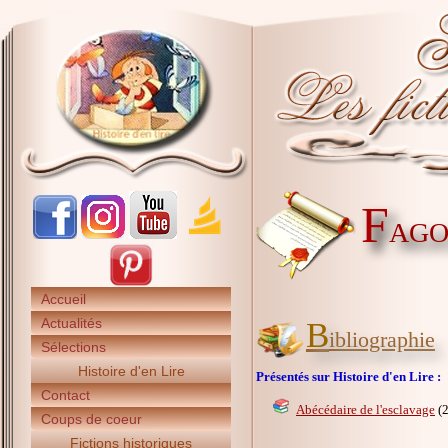
F
AGO
Accueil
Actualités
B
ibliographie
Sélections
Histoire d'en Lire
Présentés sur Histoire d'en Lire :
Contact
Abécédaire de l'esclavage
(2
Coups de coeur
Fictions historiques