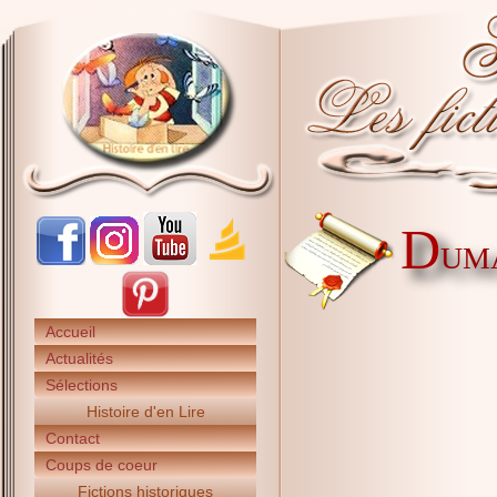
D
UMA
Accueil
Actualités
Sélections
Histoire d'en Lire
Contact
Coups de coeur
Fictions historiques