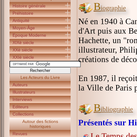
B
Histoire générale
iographie
Préhistoire
Né en 1940 à Can
Antiquité
Moyen-Âge
d'Art puis aux Be
Epoque Moderne
Hachette, un "ro
XIXè siècle
illustrateur, Phi
XXè siècle
XXIè siècle
créations de déco
En 1987, il reçoi
Les Acteurs du Livre
Auteurs
la Ville de Paris
Illustrateurs
Interviews
B
Editeurs
ibliographie
Collections
Présentés sur Hi
Autour des fictions
historiques
Revues
Le Temps des