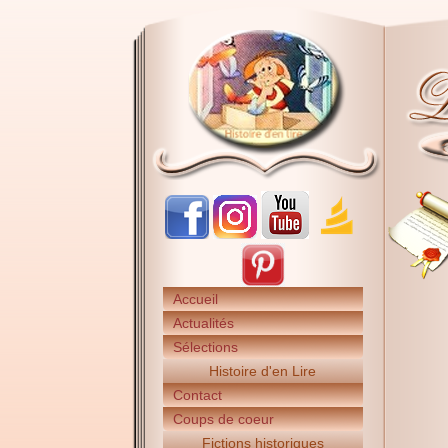
Accueil
Actualités
Sélections
Histoire d'en Lire
Contact
Coups de coeur
Fictions historiques