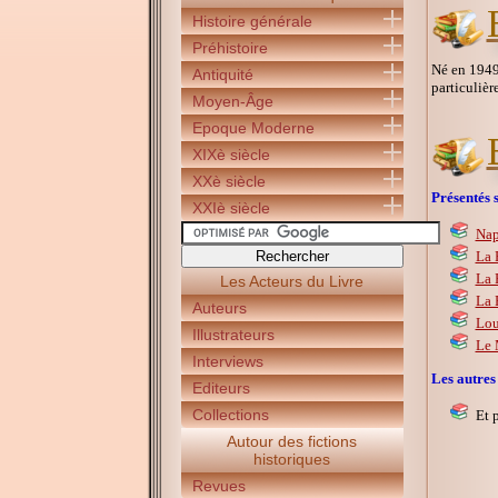
Histoire générale
Préhistoire
Né en 1949.
Antiquité
particulièr
Moyen-Âge
Epoque Moderne
XIXè siècle
XXè siècle
Présentés s
XXIè siècle
Nap
La 
La 
Les Acteurs du Livre
La 
Auteurs
Lou
Illustrateurs
Le 
Interviews
Les autres
Editeurs
Collections
Et 
Autour des fictions
historiques
Revues