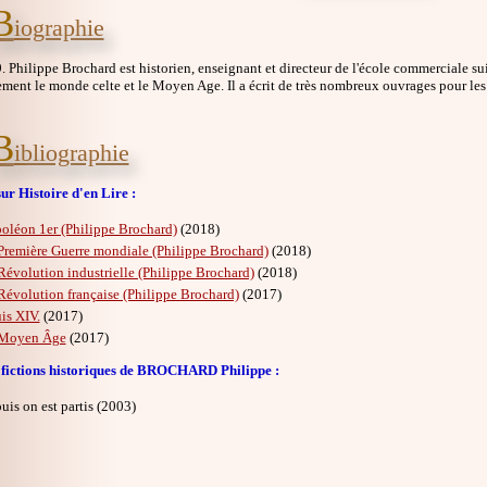
B
iographie
 Philippe Brochard est historien, enseignant et directeur de l'école commerciale suis
ement le monde celte et le Moyen Age. Il a écrit de très nombreux ouvrages pour les 
B
ibliographie
ur Histoire d'en Lire :
oléon 1er (Philippe Brochard)
(2018)
Première Guerre mondiale (Philippe Brochard)
(2018)
Révolution industrielle (Philippe Brochard)
(2018)
Révolution française (Philippe Brochard)
(2017)
is XIV.
(2017)
Moyen Âge
(2017)
 fictions historiques de BROCHARD Philippe :
puis on est partis (2003)