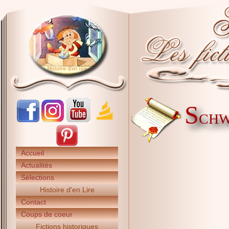
S
CHW
Accueil
Actualités
Sélections
Histoire d'en Lire
Contact
Coups de coeur
Fictions historiques