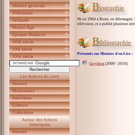
B
Histoire générale
iographie
Préhistoire
Né en 1964 à Bonn, en Allemagne. Pet
Antiquité
télévision, et a publié plusieurs sé
Moyen-Âge
Epoque Moderne
B
ibliographie
XIXè siècle
XXè siècle
Présentés sur Histoire d'en Lire :
XXIè siècle
Gwydion
(2009 - 2010)
Les Acteurs du Livre
Auteurs
Illustrateurs
Interviews
Editeurs
Collections
Autour des fictions
historiques
Revues