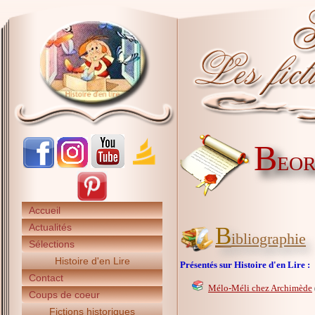
B
EOR
Accueil
Actualités
B
ibliographie
Sélections
Histoire d'en Lire
Présentés sur Histoire d'en Lire :
Contact
Mélo-Méli chez Archimède
Coups de coeur
Fictions historiques