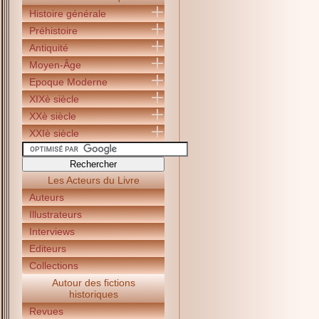
Histoire générale
Préhistoire
Antiquité
Moyen-Âge
Epoque Moderne
XIXè siècle
XXè siècle
XXIè siècle
Les Acteurs du Livre
Auteurs
Illustrateurs
Interviews
Editeurs
Collections
Autour des fictions
historiques
Revues