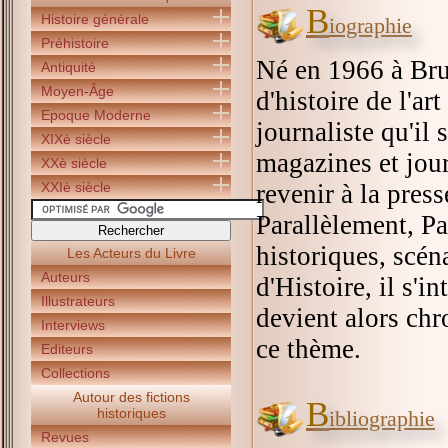
B
Histoire générale
iographie
Préhistoire
Né en 1966 à Brux
Antiquité
Moyen-Âge
d'histoire de l'ar
Epoque Moderne
journaliste qu'il
XIXè siècle
magazines et jour
XXè siècle
XXIè siècle
revenir à la press
Parallèlement, Pa
historiques, scén
Les Acteurs du Livre
Auteurs
d'Histoire, il s'i
Illustrateurs
devient alors chr
Interviews
ce thème.
Editeurs
Collections
Autour des fictions
B
historiques
ibliographie
Revues