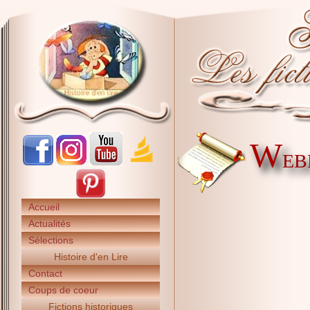
W
EBE
Accueil
Actualités
Sélections
Histoire d'en Lire
Contact
Coups de coeur
Fictions historiques