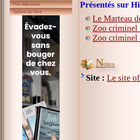
Présentés sur Hi
Prix littéraires
Salons du livre
Le Marteau d
Zoo criminel :
Zoo criminel 
N
otes
Site :
Le site o