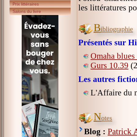
Prix littéraires
les littératures po
Salons du livre
B
ibliographie
Présentés sur Hi
Omaha blues e
Gurs 10.39
(2
Les autres fict
L'Affaire du 
N
otes
Blog :
Patrick 