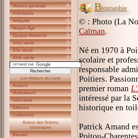
B
Histoire générale
iographie
Préhistoire
© : Photo (La No
Antiquité
Moyen-Âge
Caïman
.
Epoque Moderne
XIXè siècle
Né en 1970 à Poit
XXè siècle
XXIè siècle
scolaire et profes
responsable admi
Poitiers. Passionn
Les Acteurs du Livre
Auteurs
premier roman
L'
Illustrateurs
intéressé par la 
Interviews
historique en toi
Editeurs
Collections
Autour des fictions
Patrick Amand es
historiques
Poitou-Charentes
Revues