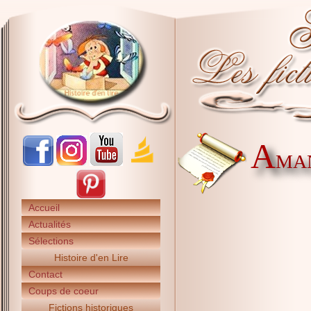
A
MAN
Accueil
Actualités
Sélections
Histoire d'en Lire
Contact
Coups de coeur
Fictions historiques