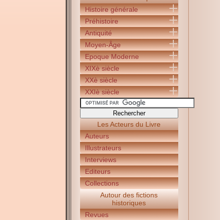
Histoire générale
Préhistoire
Antiquité
Moyen-Âge
Epoque Moderne
XIXè siècle
XXè siècle
XXIè siècle
Les Acteurs du Livre
Auteurs
Illustrateurs
Interviews
Editeurs
Collections
Autour des fictions
historiques
Revues