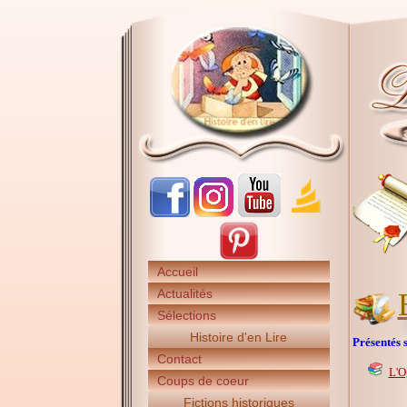
Accueil
Actualités
Sélections
Histoire d'en Lire
Présentés s
Contact
L'O
Coups de coeur
Fictions historiques