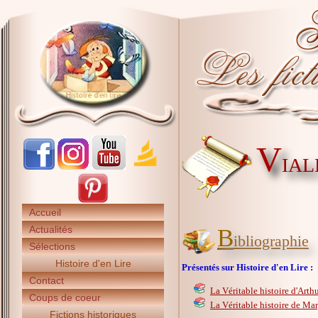
V
IAL
Accueil
Actualités
B
ibliographie
Sélections
Histoire d'en Lire
Présentés sur Histoire d'en Lire :
Contact
La Véritable histoire d'Arth
Coups de coeur
La Véritable histoire de Mar
Fictions historiques