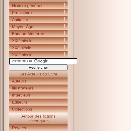
Histoire générale
Préhistoire
Antiquité
Moyen-Âge
Epoque Moderne
XIXè siècle
XXè siècle
XXIè siècle
Les Acteurs du Livre
Auteurs
Illustrateurs
Interviews
Editeurs
Collections
Autour des fictions
historiques
Revues