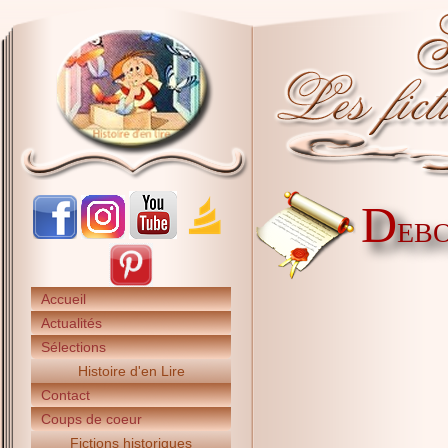
D
EBO
Accueil
Actualités
Sélections
Histoire d'en Lire
Contact
Coups de coeur
Fictions historiques