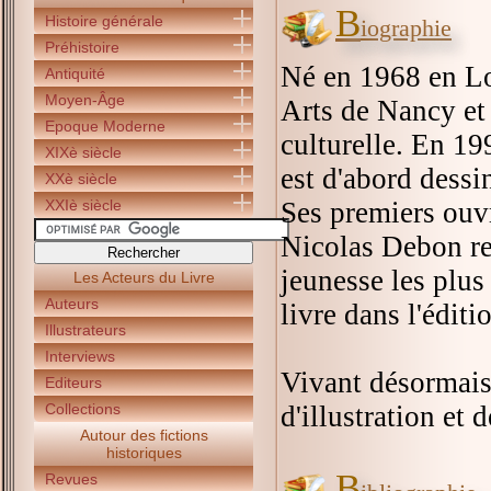
B
Histoire générale
iographie
Préhistoire
Né en 1968 en Lo
Antiquité
Moyen-Âge
Arts de Nancy et 
Epoque Moderne
culturelle. En 199
XIXè siècle
est d'abord dessi
XXè siècle
XXIè siècle
Ses premiers ouv
Nicolas Debon reç
jeunesse les plus
Les Acteurs du Livre
Auteurs
livre dans l'éditi
Illustrateurs
Interviews
Vivant désormais 
Editeurs
Collections
d'illustration et 
Autour des fictions
historiques
B
Revues