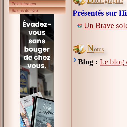
ibliographie
Prix littéraires
Salons du livre
Présentés sur Hi
Un Brave sol
N
otes
Blog :
Le blog