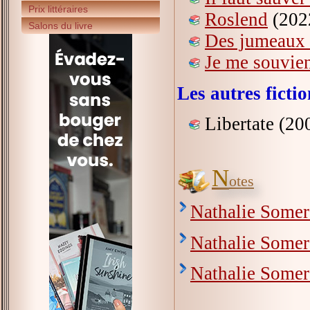
Prix littéraires
Roslend
(202
Salons du livre
Des jumeaux à
Je me souvie
Les autres fict
Libertate (20
N
otes
Nathalie Somers
Nathalie Somer
Nathalie Somer