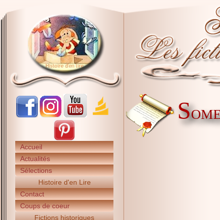
S
OMER
Accueil
Actualités
Sélections
Histoire d'en Lire
Contact
Coups de coeur
Fictions historiques