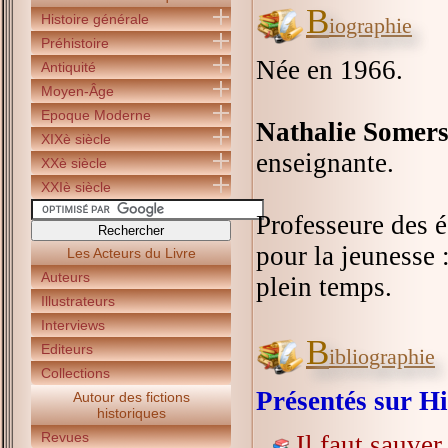
B
Histoire générale
iographie
Préhistoire
Née en 1966.
Antiquité
Moyen-Âge
Epoque Moderne
Nathalie Somer
XIXè siècle
enseignante.
XXè siècle
XXIè siècle
Professeure des é
pour la jeunesse 
Les Acteurs du Livre
Auteurs
plein temps.
Illustrateurs
Interviews
B
Editeurs
ibliographie
Collections
Présentés sur Hi
Autour des fictions
historiques
Revues
Il faut sauve