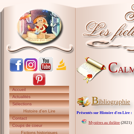
C
ALM
Accueil
Actualités
B
ibliographie
Sélections
Histoire d'en Lire
Présentés sur Histoire d'en Lire :
Contact
Mystères au théâtre
(2021)
Coups de coeur
Fictions historiques