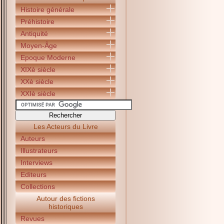
Histoire générale
Préhistoire
Antiquité
Moyen-Âge
Epoque Moderne
XIXè siècle
XXè siècle
XXIè siècle
Les Acteurs du Livre
Auteurs
Illustrateurs
Interviews
Editeurs
Collections
Autour des fictions
historiques
Revues