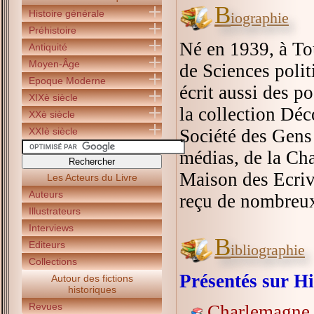
B
Histoire générale
iographie
Préhistoire
Né en 1939, à To
Antiquité
Moyen-Âge
de Sciences polit
Epoque Moderne
écrit aussi des p
XIXè siècle
la collection Déc
XXè siècle
XXIè siècle
Société des Gens 
médias, de la Cha
Maison des Ecriva
Les Acteurs du Livre
Auteurs
reçu de nombreux 
Illustrateurs
Interviews
B
Editeurs
ibliographie
Collections
Présentés sur Hi
Autour des fictions
historiques
Revues
Charlemagne, 