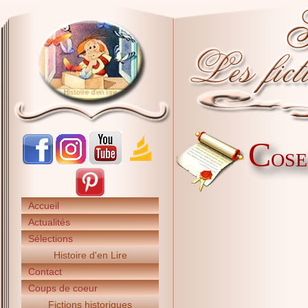
C
OSE
Accueil
Actualités
Sélections
Histoire d'en Lire
Contact
Coups de coeur
Fictions historiques