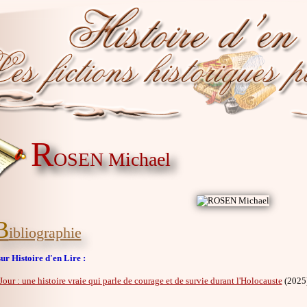
R
OSEN Michael
B
ibliographie
ur Histoire d'en Lire :
Jour : une histoire vraie qui parle de courage et de survie durant l'Holocauste
(2025