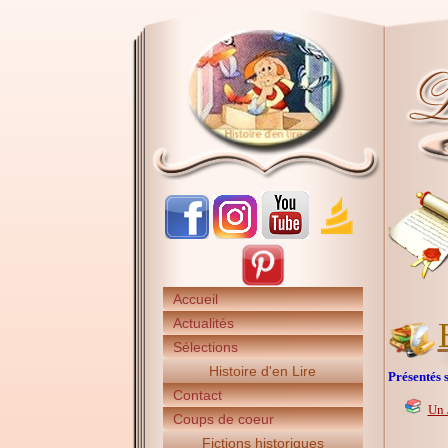
Accueil
Actualités
Sélections
Histoire d'en Lire
Présentés s
Contact
Un 
Coups de coeur
Fictions historiques