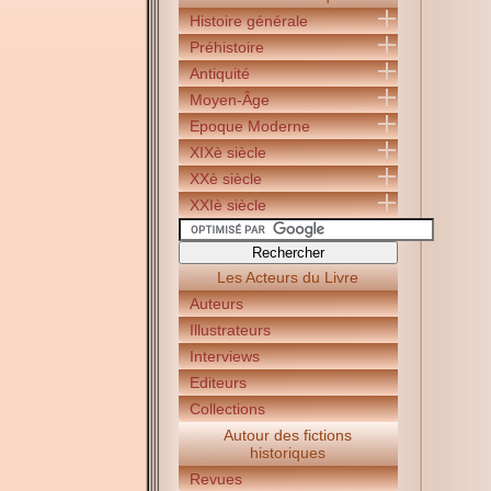
Histoire générale
Préhistoire
Antiquité
Moyen-Âge
Epoque Moderne
XIXè siècle
XXè siècle
XXIè siècle
Les Acteurs du Livre
Auteurs
Illustrateurs
Interviews
Editeurs
Collections
Autour des fictions
historiques
Revues