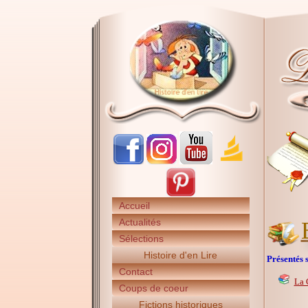
Accueil
Actualités
Sélections
Histoire d'en Lire
Présentés s
Contact
La 
Coups de coeur
Fictions historiques