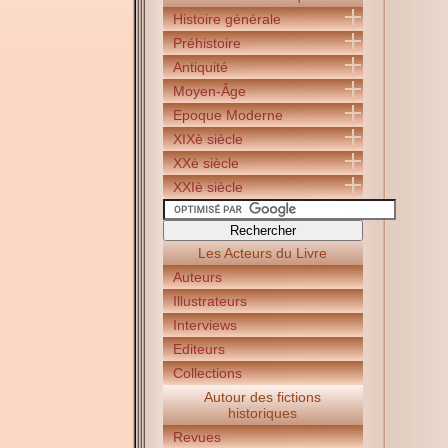
Histoire générale
Préhistoire
Antiquité
Moyen-Âge
Epoque Moderne
XIXè siècle
XXè siècle
XXIè siècle
Les Acteurs du Livre
Auteurs
Illustrateurs
Interviews
Editeurs
Collections
Autour des fictions
historiques
Revues