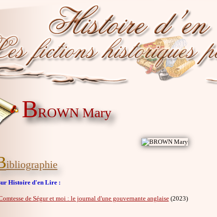
B
ROWN Mary
B
ibliographie
ur Histoire d'en Lire :
Comtesse de Ségur et moi : le journal d'une gouvernante anglaise
(2023)