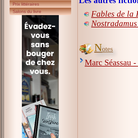
Les autres fict
Prix littéraires
Salons du livre
Fables de la 
Nostradamus e
N
otes
Marc Séassau - 