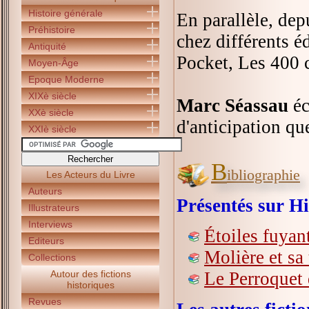
Histoire générale
En parallèle, dep
Préhistoire
chez différents é
Antiquité
Pocket, Les 400 
Moyen-Âge
Epoque Moderne
XIXè siècle
Marc Séassau
éc
XXè siècle
d'anticipation qu
XXIè siècle
B
ibliographie
Les Acteurs du Livre
Auteurs
Présentés sur Hi
Illustrateurs
Interviews
Étoiles fuyan
Editeurs
Molière et sa
Collections
Autour des fictions
Le Perroquet
historiques
Revues