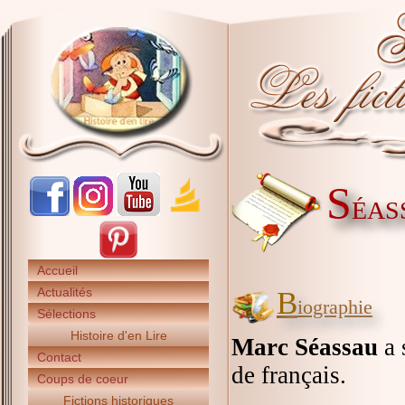
S
ÉAS
Accueil
Actualités
B
iographie
Sélections
Histoire d'en Lire
Marc Séassau
a 
Contact
de français.
Coups de coeur
Fictions historiques