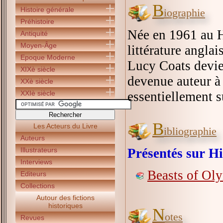
B
Histoire générale
iographie
Préhistoire
Née en 1961 au H
Antiquité
Moyen-Âge
littérature angla
Epoque Moderne
Lucy Coats devien
XIXè siècle
devenue auteur à 
XXè siècle
XXIè siècle
essentiellement s
B
Les Acteurs du Livre
ibliographie
Auteurs
Illustrateurs
Présentés sur Hi
Interviews
Beasts of Ol
Editeurs
Collections
Autour des fictions
historiques
N
otes
Revues