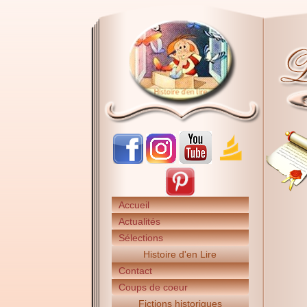
Accueil
Actualités
Sélections
Histoire d'en Lire
Contact
Coups de coeur
Fictions historiques