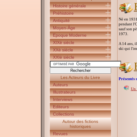
Histoire générale
Préhistoire
Né en 1931 
Antiquité
pendant l'O
Moyen-Âge
sauf son pè
1973.
Epoque Moderne
XIXè siècle
A 14 ans, il
ski qui l'i
XXè siècle
XXIè siècle
Les Acteurs du Livre
Présentés s
Auteurs
Un 
Illustrateurs
Interviews
Editeurs
Collections
Autour des fictions
historiques
Revues