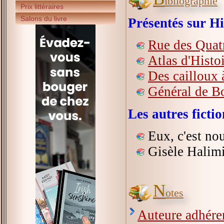
ibliographie
Prix littéraires
Salons du livre
Présentés sur Hi
Rue des Quatr
Atlas d'Histoi
Des cailloux 
Général de Bol
Les autres fict
Eux, c'est no
Gisèle Halimi
N
otes
Auteure adhérent