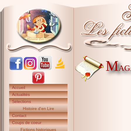
M
AGA
Accueil
Actualités
Sélections
Histoire d'en Lire
Contact
Coups de coeur
Fictions historiques