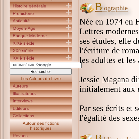
B
Histoire générale
iographie
Préhistoire
Née en 1974 en H
Antiquité
Moyen-Âge
Lettres modernes
Epoque Moderne
ses études, elle d
XIXè siècle
l'écriture de rom
XXè siècle
XXIè siècle
les adultes et les
Jessie Magana dir
Les Acteurs du Livre
Auteurs
initialement aux
Illustrateurs
Interviews
Par ses écrits et 
Editeurs
Collections
l'égalité des sexe
Autour des fictions
historiques
B
Revues