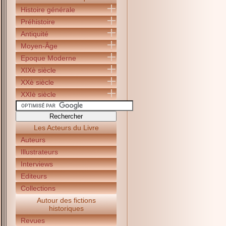
Histoire générale
Préhistoire
Antiquité
Moyen-Âge
Epoque Moderne
XIXè siècle
XXè siècle
XXIè siècle
Les Acteurs du Livre
Auteurs
Illustrateurs
Interviews
Editeurs
Collections
Autour des fictions
historiques
Revues