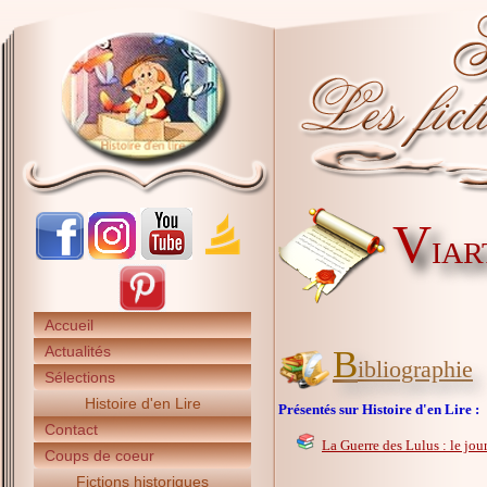
V
IART
Accueil
Actualités
B
ibliographie
Sélections
Histoire d'en Lire
Présentés sur Histoire d'en Lire :
Contact
La Guerre des Lulus : le jou
Coups de coeur
Fictions historiques