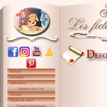
D
EFO
Accueil
Actualités
Sélections
Histoire d'en Lire
Contact
Coups de coeur
Fictions historiques