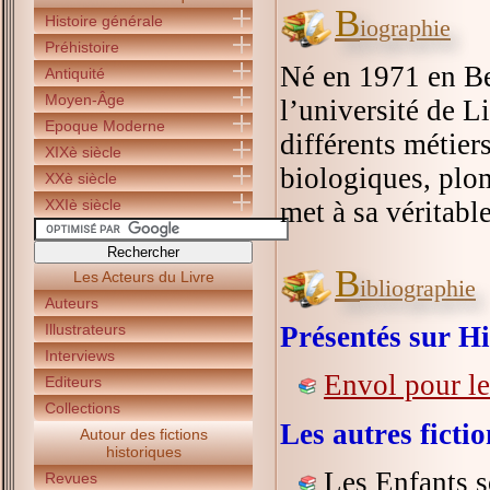
B
Histoire générale
iographie
Préhistoire
Né en 1971 en Be
Antiquité
Moyen-Âge
l’université de 
Epoque Moderne
différents métier
XIXè siècle
biologiques, plomb
XXè siècle
XXIè siècle
met à sa véritabl
B
Les Acteurs du Livre
ibliographie
Auteurs
Illustrateurs
Présentés sur Hi
Interviews
Envol pour le
Editeurs
Collections
Les autres fict
Autour des fictions
historiques
Les Enfants s
Revues