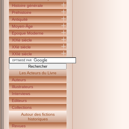
Histoire générale
Préhistoire
Antiquité
Moyen-Âge
Epoque Moderne
XIXè siècle
XXè siècle
XXIè siècle
Les Acteurs du Livre
Auteurs
Illustrateurs
Interviews
Editeurs
Collections
Autour des fictions
historiques
Revues