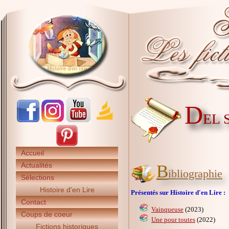
D
EL 
Accueil
Actualités
B
ibliographie
Sélections
Histoire d'en Lire
Présentés sur Histoire d'en Lire :
Contact
Vainqueuse
(2023)
Coups de coeur
Une pour toutes
(2022)
Fictions historiques