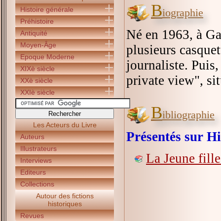
B
Histoire générale
iographie
Préhistoire
Né en 1963, à Ga
Antiquité
Moyen-Âge
plusieurs casquett
Epoque Moderne
journaliste. Puis
XIXè siècle
private view", si
XXè siècle
XXIè siècle
B
ibliographie
Les Acteurs du Livre
Présentés sur Hi
Auteurs
Illustrateurs
La Jeune fille
Interviews
Editeurs
Collections
Autour des fictions
historiques
Revues