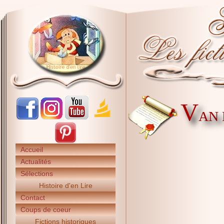
V
AN 
Accueil
Actualités
Sélections
Histoire d'en Lire
Contact
Coups de coeur
Fictions historiques