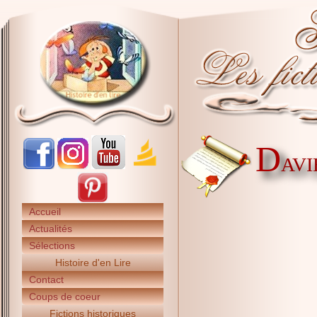
D
AVI
Accueil
Actualités
Sélections
Histoire d'en Lire
Contact
Coups de coeur
Fictions historiques