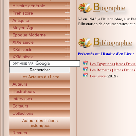
B
Histoire générale
iographie
Préhistoire
Né en 1945, à Philadelphie, aux État
Antiquité
l'illustration de documentaires jeun
Moyen-Âge
Epoque Moderne
B
ibliographie
XIXè siècle
XXè siècle
Présentés sur Histoire d'en Lire :
XXIè siècle
Les Egyptiens (James Davie
Les Romains (James Davies
Les Grecs
(2019)
Les Acteurs du Livre
Auteurs
Illustrateurs
Interviews
Editeurs
Collections
Autour des fictions
historiques
Revues