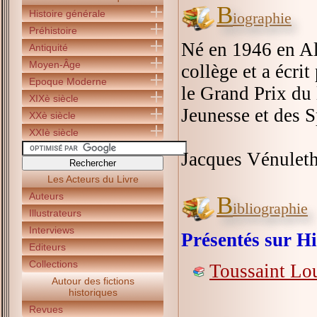
B
Histoire générale
iographie
Préhistoire
Né en 1946 en Al
Antiquité
Moyen-Âge
collège et a écri
Epoque Moderne
le Grand Prix du l
XIXè siècle
Jeunesse et des S
XXè siècle
XXIè siècle
Jacques Vénuleth 
Les Acteurs du Livre
Auteurs
B
ibliographie
Illustrateurs
Interviews
Présentés sur Hi
Editeurs
Collections
Toussaint Lo
Autour des fictions
historiques
Revues