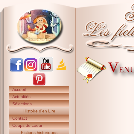
V
ENU
Accueil
Actualités
Sélections
Histoire d'en Lire
Contact
Coups de coeur
Fictions historiques