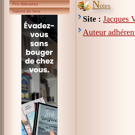
N
Prix littéraires
otes
Salons du livre
Site :
Jacques V
Auteur adhérent