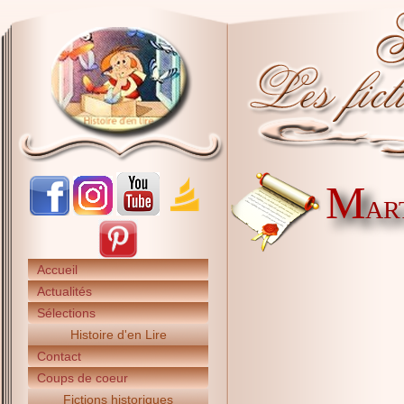
M
ART
Accueil
Actualités
Sélections
Histoire d'en Lire
Contact
Coups de coeur
Fictions historiques