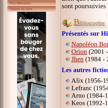
Prix littéraires
sont poursuivies p
Salons du livre
B
ibliographie
Présentés sur Hi
Napoléon Bon
Orion
(2001 -
Jhen
(1984 - 
Les autres fict
Alix (1956-1
Lefranc (195
Arno (1984-
Keos (1992-