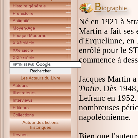
B
Histoire générale
iographie
Préhistoire
Né en 1921 à Str
Antiquité
Moyen-Âge
Martin a fait ses
Epoque Moderne
d'Erquelinne, en 
XIXè siècle
enrôlé pour le ST
XXè siècle
XXIè siècle
commence à dess
Jacques Martin a
Les Acteurs du Livre
Auteurs
Tintin
. Dès 1948,
Illustrateurs
Lefranc en 1952. 
Interviews
nombreuses pério
Editeurs
Collections
napoléonienne.
Autour des fictions
historiques
Bien que l'auteur
Revues