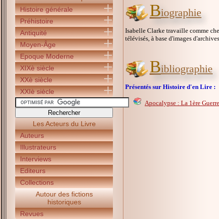
B
Histoire générale
iographie
Préhistoire
Isabelle Clarke travaille comme chef
Antiquité
télévisés, à base d'images d'archives
Moyen-Âge
Epoque Moderne
B
ibliographie
XIXè siècle
XXè siècle
Présentés sur Histoire d'en Lire :
XXIè siècle
Apocalypse : La 1ère Guerr
Les Acteurs du Livre
Auteurs
Illustrateurs
Interviews
Editeurs
Collections
Autour des fictions
historiques
Revues