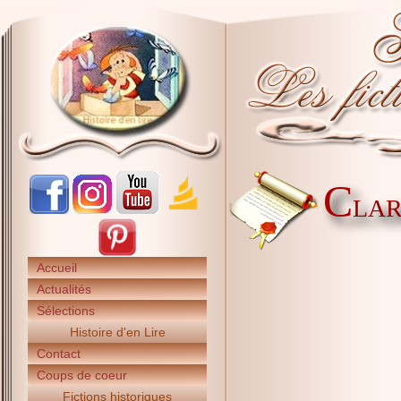
C
LARK
Accueil
Actualités
Sélections
Histoire d'en Lire
Contact
Coups de coeur
Fictions historiques