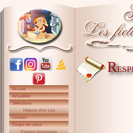
R
ESP
Accueil
Actualités
Sélections
Histoire d'en Lire
Contact
Coups de coeur
Fictions historiques