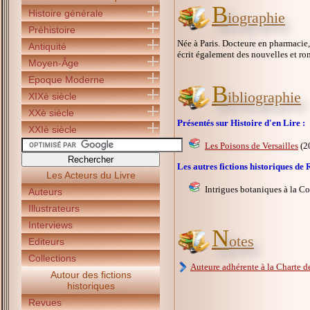
B
Histoire générale
iographie
Préhistoire
Née à Paris. Docteure en pharmacie
Antiquité
écrit également des nouvelles et ro
Moyen-Âge
Epoque Moderne
B
ibliographie
XIXè siècle
XXè siècle
Présentés sur Histoire d'en Lire :
XXIè siècle
Les Poisons de Versailles
(2
Les autres fictions historiques 
Les Acteurs du Livre
Intrigues botaniques à la C
Auteurs
Illustrateurs
Interviews
N
otes
Editeurs
Collections
Auteure adhérente à la Charte de
Autour des fictions
historiques
Revues